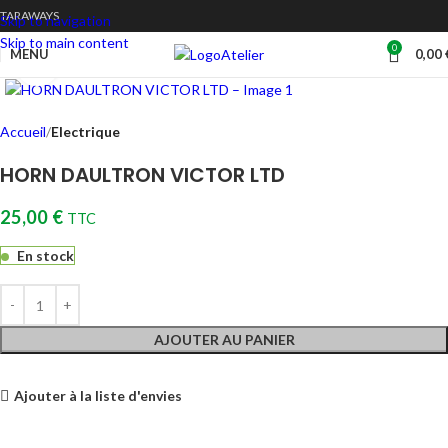
TARAWAYS
Skip to navigation
Skip to main content
0
Atelier
MENU
0,00
Cliquez pour agrandir
Accueil
Electrique
HORN DAULTRON VICTOR LTD
25,00
€
TTC
En stock
AJOUTER AU PANIER
Ajouter à la liste d'envies