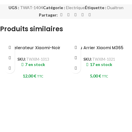
UGS :
TWAT-1404
Catégorie :
Electrique
Étiquette :
Dualtron
Partager:
Produits similaires
Accelerateur Xiaomi-Noir
Feu Arrier Xiaomi M365
SKU:
TWXIM-1013
SKU:
TWXIM-1021
7 en stock
17 en stock
12,00
€
5,00
€
TTC
TTC