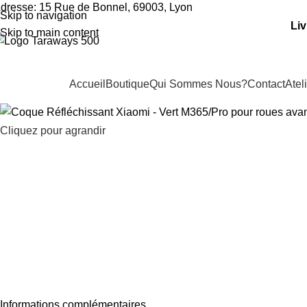
dresse: 15 Rue de Bonnel, 69003, Lyon
Skip to navigation
Liv
Skip to main content
Accueil
Boutique
Qui Sommes Nous?
Contact
Atel
os Catégories
Cliquez pour agrandir
Informations complémentaires