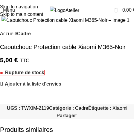
TARAWAYS
Skip to navigation
0
Menu
0,00
Atelier
Cliquez pour agrandir
Skip to main content
Accueil
Cadre
Caoutchouc Protection cable Xiaomi M365-Noir
5,00
€
TTC
Rupture de stock
Ajouter à la liste d'envies
UGS :
TWXIM-2119
Catégorie :
Cadre
Étiquette :
Xiaomi
Partager:
Produits similaires