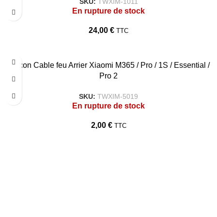
SKU:
TWXIM-1011
En rupture de stock
24,00
€
TTC
Silicon Cable feu Arrier Xiaomi M365 / Pro / 1S / Essential /
Pro 2
SKU:
TWXIM-5019
En rupture de stock
2,00
€
TTC
TARAWAYS
Accueil
Qui Sommes Nous?