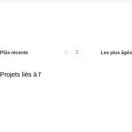
Plus récente
Les plus âgés
Projets liés à l'
TARAWAYS
Rhoncus quisque sollicitudin
Decor
Accueil
Qui Sommes Nous?
Politique de confidentialité