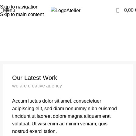
TARAWAYS
Skip to navigation
0
Menu
0,00
Atelier
Skip to main content
Portfolio
Accueil
Portfolio
Et vestibulum quis a suspendisse
Our Latest Work
we are creative agency
Accum luctus dolor sit amet, consectetuer
adipiscing elit, sed diam nonummy nibh euismod
tincidunt ut laoreet dolore magna aliquam erat
volutpat. Ut wisi enim ad minim veniam, quis
nostrud exerci tation.