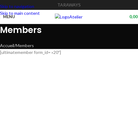
TARAWAYS
Skip to navigation
Skip to main content
Atelier
MENU
0,0
Members
Accueil
Members
[ultimatemember form_id= »20″]